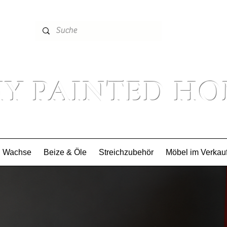
16979
Y PAINTED H
Wachse
Beize & Öle
Streichzubehör
Möbel im Verkau