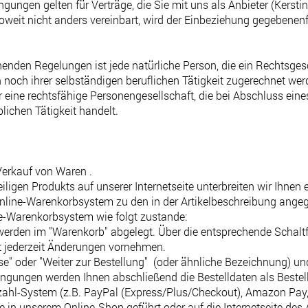
ungen gelten für Verträge, die Sie mit uns als Anbieter (Kerstin
oweit nicht anders vereinbart, wird der Einbeziehung gegebenenf
enden Regelungen ist jede natürliche Person, die ein Rechtsges
 noch ihrer selbständigen beruflichen Tätigkeit zugerechnet wer
er eine rechtsfähige Personengesellschaft, die bei Abschluss ei
lichen Tätigkeit handelt.
Verkauf von Waren .
eiligen Produkts auf unserer Internetseite unterbreiten wir Ihne
Online-Warenkorbsystem zu den in der Artikelbeschreibung ang
e-Warenkorbsystem wie folgt zustande:
rden im "Warenkorb" abgelegt. Über die entsprechende Schaltfl
t jederzeit Änderungen vornehmen.
se" oder "Weiter zur Bestellung" (oder ähnliche Bezeichnung) un
gungen werden Ihnen abschließend die Bestelldaten als Bestell
zahl-System (z.B. PayPal (Express/Plus/Checkout), Amazon Pay, 
te in unserem Online-Shop geführt oder auf die Internetseite de