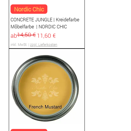
Nordic Chic
CONCRETE JUNGLE | Kreidefarbe
Möbelfarbe | NORDIC CHIC
14,50 €
Standardpreis
Sale-Preis
ab
11,60 €
inkl. MwSt.
|
zzgl. Lieferkosten