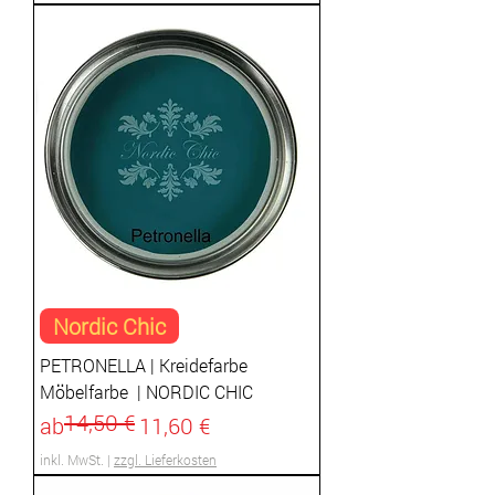
Nordic Chic
PETRONELLA | Kreidefarbe
Möbelfarbe | NORDIC CHIC
14,50 €
Standardpreis
Sale-Preis
ab
11,60 €
inkl. MwSt.
|
zzgl. Lieferkosten