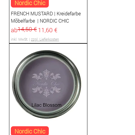
Nordic Chic
FRENCH MUSTARD | Kreidefarbe
Möbelfarbe | NORDIC CHIC
14,50 €
Standardpreis
Sale-Preis
ab
11,60 €
inkl. MwSt.
|
zzgl. Lieferkosten
Nordic Chic