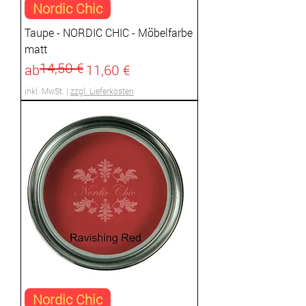
Nordic Chic
Taupe - NORDIC CHIC - Möbelfarbe
matt
14,50 €
Standardpreis
Sale-Preis
ab
11,60 €
inkl. MwSt.
|
zzgl. Lieferkosten
Nordic Chic