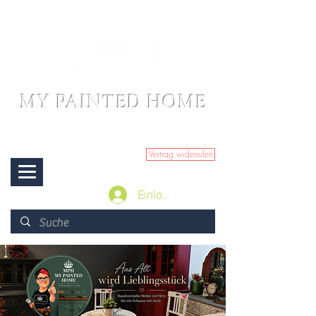
MY PAINTED HOME
Beratung:
+49 15567116979
Vertrag widerrufen
Menü
Einloggen