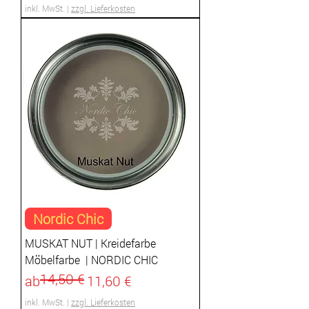
inkl. MwSt.
|
zzgl. Lieferkosten
Nordic Chic
MUSKAT NUT | Kreidefarbe
Möbelfarbe | NORDIC CHIC
14,50 €
Standardpreis
Sale-Preis
ab
11,60 €
inkl. MwSt.
|
zzgl. Lieferkosten