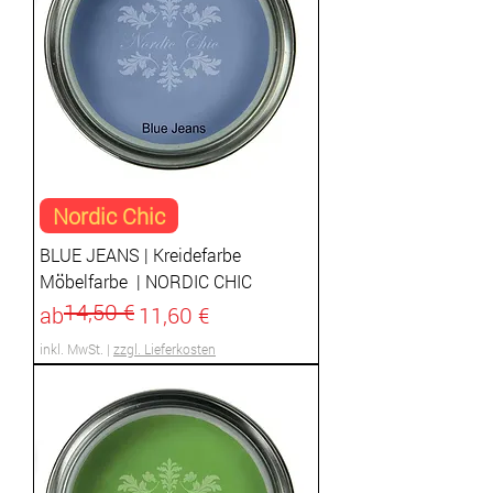
Nordic Chic
BLUE JEANS | Kreidefarbe
Möbelfarbe | NORDIC CHIC
14,50 €
Standardpreis
Sale-Preis
ab
11,60 €
inkl. MwSt.
|
zzgl. Lieferkosten