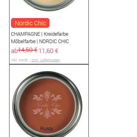
Nordic Chic
CHAMPAGNE | Kreidefarbe
Möbelfarbe | NORDIC CHIC
14,50 €
Standardpreis
Sale-Preis
ab
11,60 €
inkl. MwSt.
|
zzgl. Lieferkosten