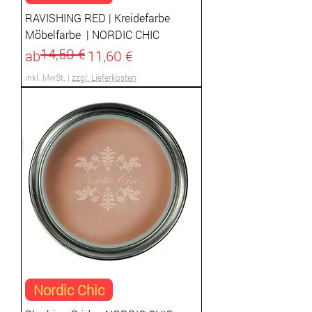
RAVISHING RED | Kreidefarbe
Möbelfarbe | NORDIC CHIC
14,50 €
Standardpreis
Sale-Preis
ab
11,60 €
inkl. MwSt.
|
zzgl. Lieferkosten
Nordic Chic