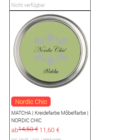
Nicht verfügbar
Nordic Chic
MATCHA | Kreidefarbe Möbelfarbe |
NORDIC CHIC
14,50 €
Standardpreis
Sale-Preis
ab
11,60 €
inkl. MwSt.
|
zzgl. Lieferkosten