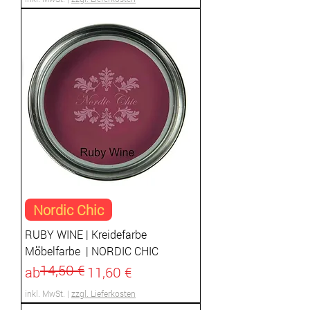
Nordic Chic
​​​​​​​RUBY WINE | Kreidefarbe
Möbelfarbe | NORDIC CHIC
14,50 €
Standardpreis
Sale-Preis
ab
11,60 €
inkl. MwSt.
|
zzgl. Lieferkosten