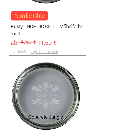
Nordic Chic
Rusty - NORDIC CHIC - Möbelfarbe
matt
14,50 €
Standardpreis
Sale-Preis
ab
11,60 €
inkl. MwSt.
|
zzgl. Lieferkosten