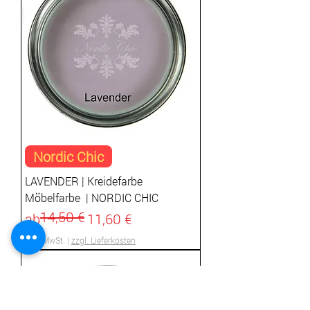
Nordic Chic
LAVENDER | Kreidefarbe
Möbelfarbe | NORDIC CHIC
14,50 €
Standardpreis
Sale-Preis
ab
11,60 €
inkl. MwSt.
|
zzgl. Lieferkosten