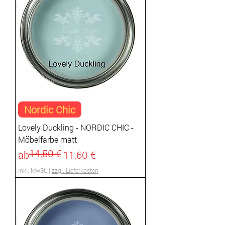
Nordic Chic
Lovely Duckling - NORDIC CHIC -
Möbelfarbe matt
14,50 €
Standardpreis
Sale-Preis
ab
11,60 €
inkl. MwSt.
|
zzgl. Lieferkosten