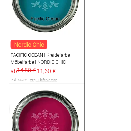
Nordic Chic
PACIFIC OCEAN | Kreidefarbe
Möbelfarbe | NORDIC CHIC
14,50 €
Standardpreis
Sale-Preis
ab
11,60 €
inkl. MwSt.
|
zzgl. Lieferkosten