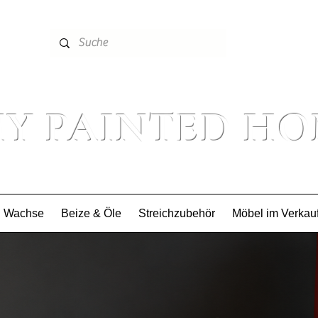
16979
Y PAINTED H
Wachse
Beize & Öle
Streichzubehör
Möbel im Verkau